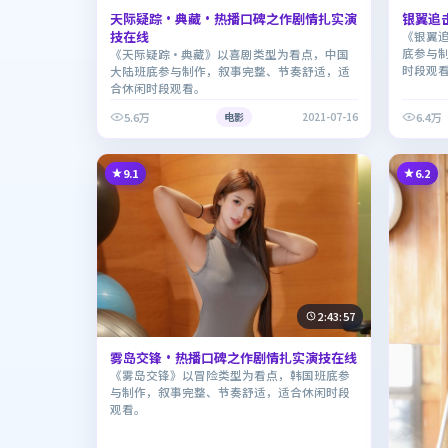
天际疑踪·典藏·热播口碑之作剧情扎实演
银翼追
技在线
《银翼
底参与
《天际疑踪·典藏》以喜剧类型为看点，中国
时段观
大陆班底参与制作，叙事完整、节奏舒适，适
合休闲时段观看。
5.6万
6.4万
电影
2021-07-16
9.1
6.2
2:43:57
雾岛交锋·热播口碑之作剧情扎实演技在线
《雾岛交锋》以冒险类型为看点，韩国班底参
与制作，叙事完整、节奏舒适，适合休闲时段
观看。