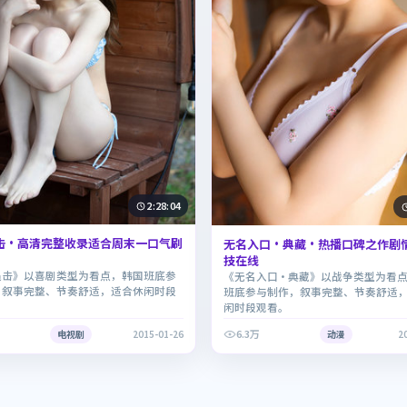
2:28:04
击·高清完整收录适合周末一口气刷
无名入口·典藏·热播口碑之作剧
技在线
追击》以喜剧类型为看点，韩国班底参
《无名入口·典藏》以战争类型为看
，叙事完整、节奏舒适，适合休闲时段
班底参与制作，叙事完整、节奏舒适
闲时段观看。
6.3万
电视剧
2015-01-26
动漫
2