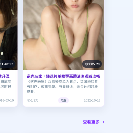
1:40:17
2:05:20
续升温
逆光玩家·臻选片单推荐画质清晰观看流畅
本班底参
《逆光玩家》以悬疑类型为看点，英国班底参
休闲时段
与制作，叙事完整、节奏舒适，适合休闲时段
观看。
1.8万
016-03-10
电影
2022-10-26
查看更多 →