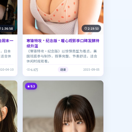
1:36:58
2:19:53
合周末一
寒锋特攻·纪念版·暖心观影季口碑发酵持
续升温
点，日本
《寒锋特攻·纪念版》以惊悚类型为看点，美
，适合休
国班底参与制作，叙事完整、节奏舒适，适合
休闲时段观看。
6.8万
020-04-10
动漫
2015-09-05
9.3