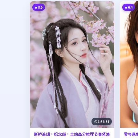
8.5
6.4
1:36:31
断桥追缉·纪念版·全站高分推荐节奏紧凑
零号悬