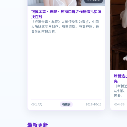
银翼余震·典藏·热播口碑之作剧情扎实演
技在线
《银翼余震·典藏》以惊悚类型为看点，中国
大陆班底参与制作，叙事完整、节奏舒适，适
合休闲时段观看。
断桥追
完
《断桥
与制作
观看。
1.4万
4.6千
电视剧
2016-10-15
最新更新