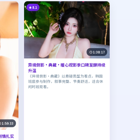
8.1
1:38:17
异境倒影·典藏·暖心观影季口碑发酵持续
升温
《异境倒影·典藏》以悬疑类型为看点，韩国
班底参与制作，叙事完整、节奏舒适，适合休
闲时段观看。
1:59:33
剧情扎实