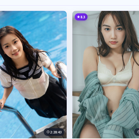
8.3
2:28:43