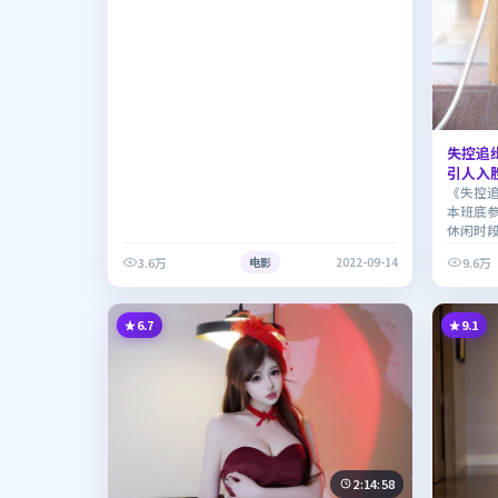
失控追
引人入
《失控
本班底
休闲时
3.6万
9.6万
电影
2022-09-14
6.7
9.1
2:14:58