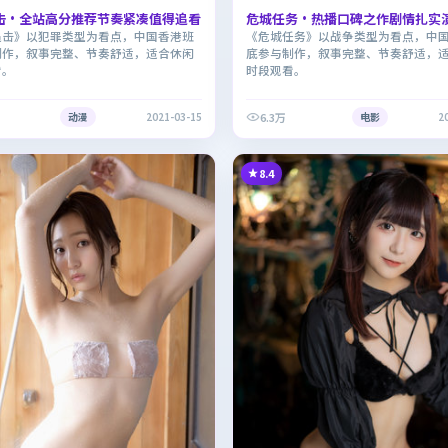
击·全站高分推荐节奏紧凑值得追看
危城任务·热播口碑之作剧情扎实
追击》以犯罪类型为看点，中国香港班
《危城任务》以战争类型为看点，中
制作，叙事完整、节奏舒适，适合休闲
底参与制作，叙事完整、节奏舒适，
看。
时段观看。
6.3万
动漫
2021-03-15
电影
2
8.4