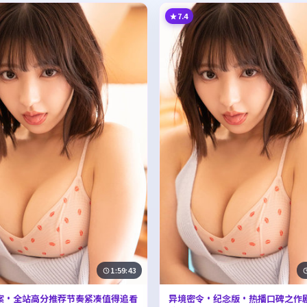
7.4
1:59:43
案·全站高分推荐节奏紧凑值得追看
异境密令·纪念版·热播口碑之作