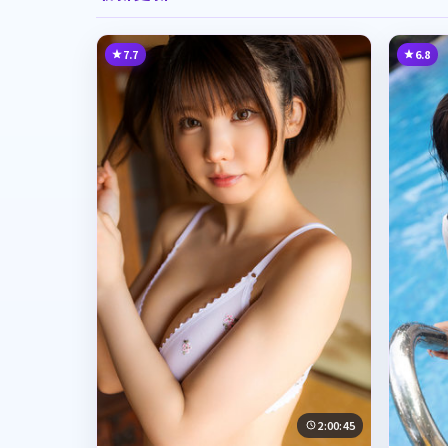
7.7
6.8
2:00:45