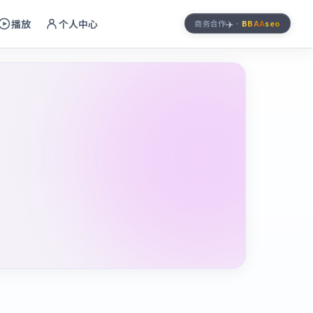
播放
个人中心
✈️
商务合作
·
BBAA
seo