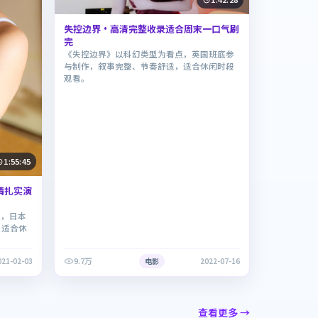
失控边界·高清完整收录适合周末一口气刷
完
《失控边界》以科幻类型为看点，英国班底参
与制作，叙事完整、节奏舒适，适合休闲时段
观看。
1:55:45
情扎实演
点，日本
，适合休
9.7万
021-02-03
电影
2022-07-16
查看更多 →