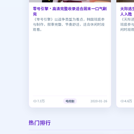
零号引擎·高清完整收录适合周末一口气刷
天际逃
完
人入胜
《零号引擎》以战争类型为看点，韩国班底参
《天际
与制作，叙事完整、节奏舒适，适合休闲时段
班底参
观看。
闲时段
7.3万
4.6万
电视剧
2020-01-26
热门排行