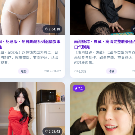
2:04:18
缉·纪念版·冬日典藏系列温情叙事
南港疑踪·典藏·高清完整收录适
胜
口气刷完
追缉·纪念版》以惊悚类型为看点，日
《南港疑踪·典藏》以战争类型为看
参与制作，叙事完整、节奏舒适，适合
班底参与制作，叙事完整、节奏舒适
段观看。
闲时段观看。
6.3万
电影
2015-08-02
动漫
2
7.1
2:29:42