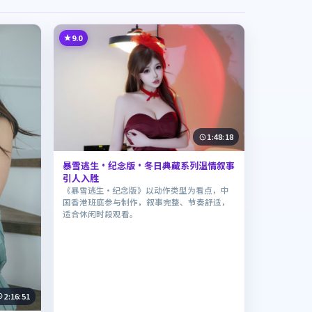
9.0
1:48:18
暴雪逃生·纪念版·冬日典藏系列温情叙事
引人入胜
《暴雪逃生·纪念版》以动作类型为看点，中
国香港班底参与制作，叙事完整、节奏舒适，
适合休闲时段观看。
2:16:51