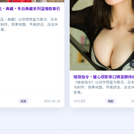
生·典藏·冬日典藏系列温情叙事引
逃生·典藏》以惊悚类型为看点，日本
与制作，叙事完整、节奏舒适，适合休
观看。
暗夜指令·暖心观影季口碑发酵持
《暗夜指令》以动作类型为看点，日
与制作，叙事完整、节奏舒适，适合
观看。
5.6万
动漫
2023-01-15
电影
2