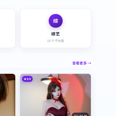
综
综艺
10
个子分类
查看更多 →
8.9
1:42:28